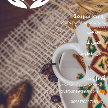
روابط سريعة
من نحن
اتصل بنا
كن متطوعاً
أتصل بنا
diyarouna@gmail.com
0096170807263