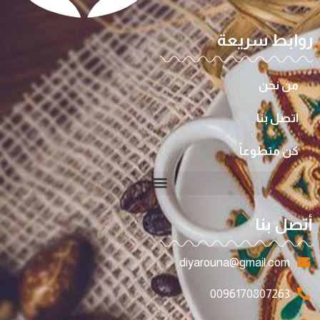
روابط سريعة
من نحن
اتصل بنا
كن متطوعاً
أتصل بنا
diyarouna@gmail.com
0096170807263