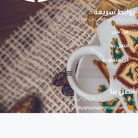
روابط سريعة
من نحن
اتصل بنا
كن متطوعاً
أتصل بنا
diyarouna@gmail.com
0096170807263
لبنان