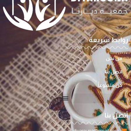
روابط سريعة
من نحن
اتصل بنا
كن متطوعاً
أتصل بنا
diyarouna@gmail.com