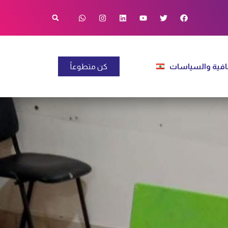
فية والسياسات
كن متطوعاً