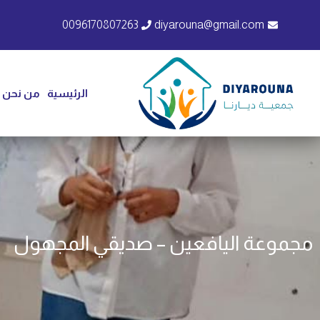
0096170807263
diyarouna@gmail.com
الرئيسية
من نحن
مجموعة اليافعين – صديقي المجهول