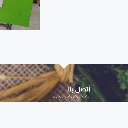
أتصل بنا
diyarouna@gmail.com
0096170807263