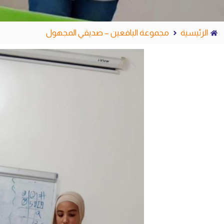
الرئيسية
مجموعة اليافعين – صديقي المجهول