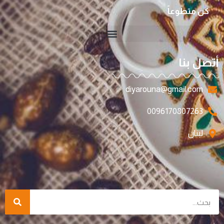
كن متطوعاً
أتصل بنا
diyarouna@gmail.com
0096170807263
لبنان