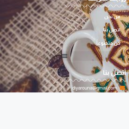
من نحن
اتصل بنا
كن متطوعاً
أتصل بنا
diyarouna@gmail.com
0096170807263
لبنان