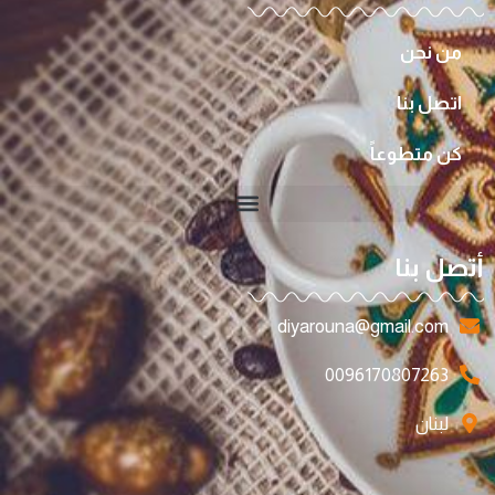
من نحن
اتصل بنا
كن متطوعاً
أتصل بنا
diyarouna@gmail.com
0096170807263
لبنان