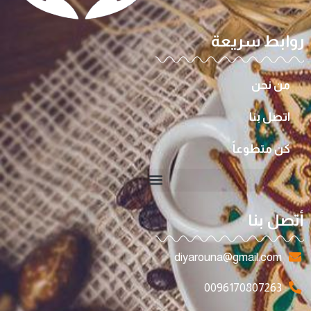
روابط سريعة
من نحن
اتصل بنا
كن متطوعاً
أتصل بنا
diyarouna@gmail.com
0096170807263