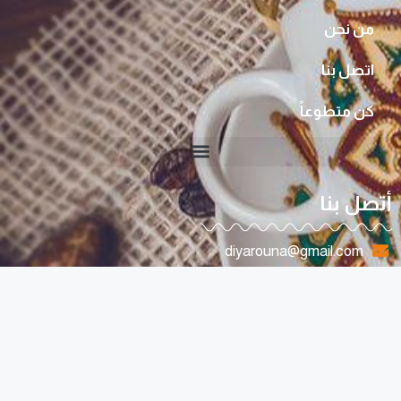
من نحن
اتصل بنا
كن متطوعاً
أتصل بنا
diyarouna@gmail.com
0096170807263
لبنان