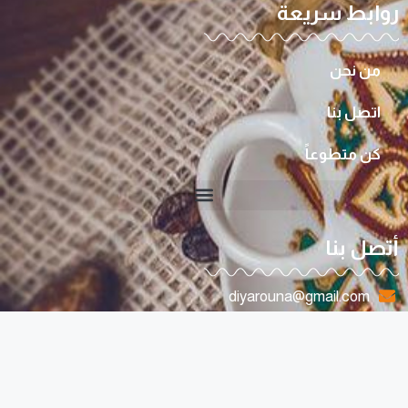
روابط سريعة
من نحن
اتصل بنا
كن متطوعاً
أتصل بنا
diyarouna@gmail.com
0096170807263
لبنان