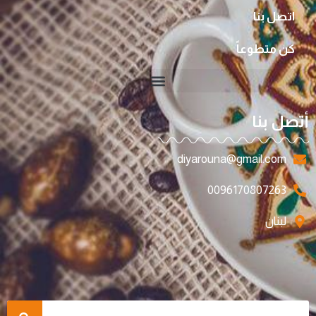
اتصل بنا
كن متطوعاً
أتصل بنا
diyarouna@gmail.com
0096170807263
لبنان