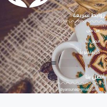
روابط سريعة
من نحن
اتصل بنا
كن متطوعاً
أتصل بنا
diyarouna@gmail.com
0096170807263