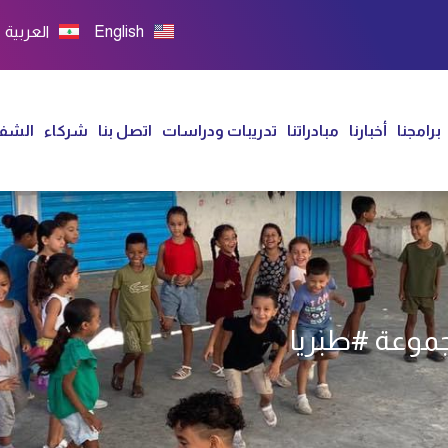
English
العربية
برامجنا
أخبارنا
مبادراتنا
تدريبات ودراسات
اتصل بنا
شركاء
الشفا
جموعة #طبريا