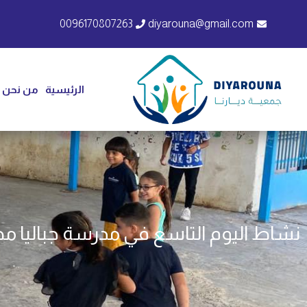
0096170807263
diyarouna@gmail.com
الرئيسية
من نحن
نشاط اليوم التاسع في مدرسة جباليا م