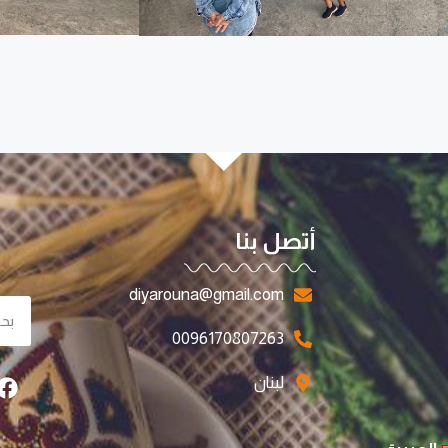
أتصل بنا
diyarouna@gmail.com
0096170807263
لبنان