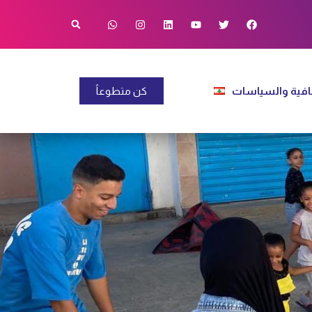
فية والسياسات
كن متطوعاً