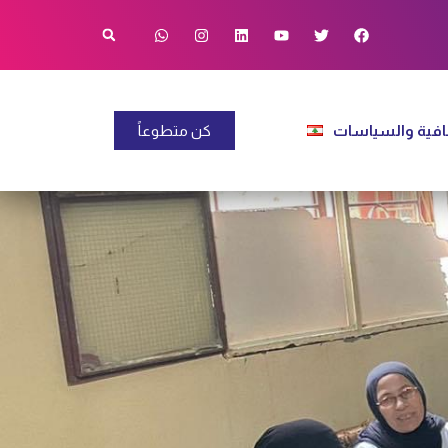
فية والسياسات
كن متطوعاً