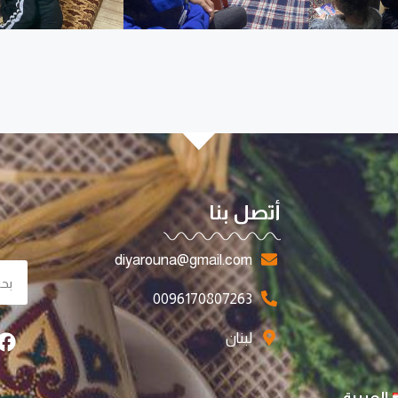
أتصل بنا
diyarouna@gmail.com
0096170807263
لبنان
العربية