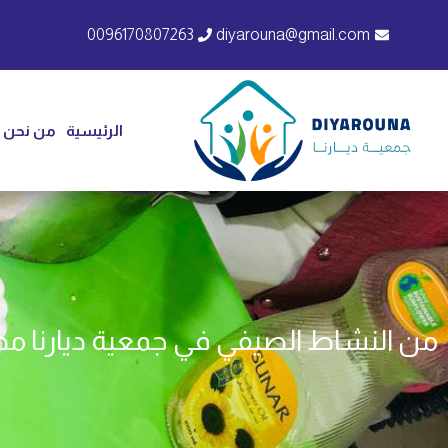
0096170807263
diyarouna@gmail.com
الرئيسية
من نحن
من النشاط الصيفي في جمعية ديارنا م