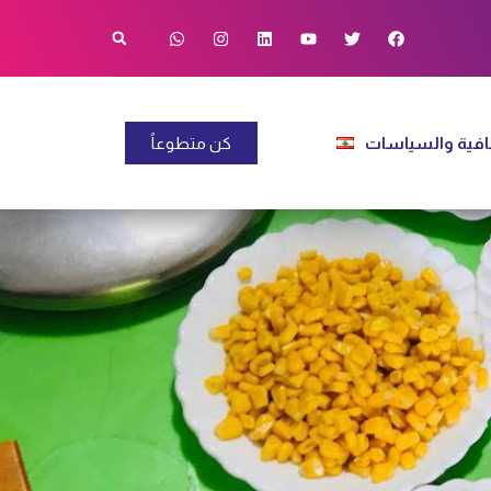
فية والسياسات
كن متطوعاً