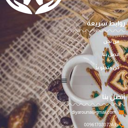
روابط سريعة
من نحن
اتصل بنا
كن متطوعاً
أتصل بنا
diyarouna@gmail.com
0096170807263