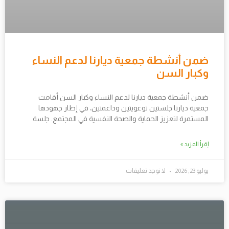
ضمن أنشطة جمعية ديارنا لدعم النساء
وكبار السن
ضمن أنشطة جمعية ديارنا لدعم النساء وكبار السن أقامت
جمعية ديارنا جلستين توعويتين وداعمتين، في إطار جهودها
المستمرة لتعزيز الحماية والصحة النفسية في المجتمع. جلسة
إقرأ المزيد »
يوليو 23, 2026
لا توجد تعليقات