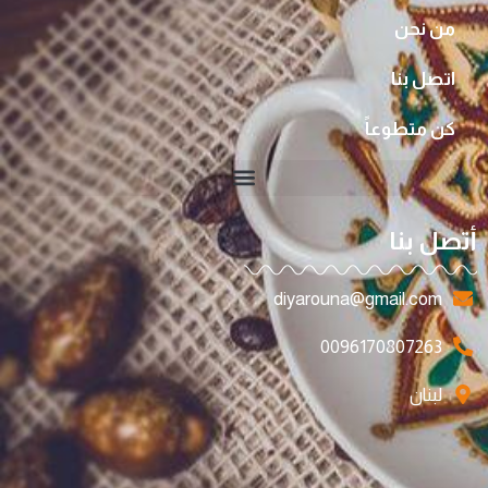
من نحن
اتصل بنا
كن متطوعاً
أتصل بنا
diyarouna@gmail.com
0096170807263
لبنان