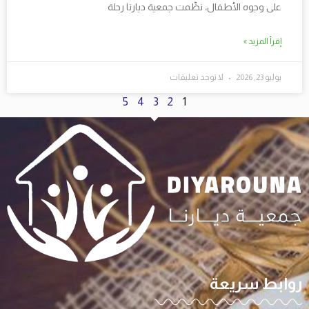
على وجوه الأطفال، نظّمت جمعية ديارنا رحلة
إقرأ المزيد »
يوليو 23, 2026
لا توجد تعليقات
5
4
3
2
1
روابط سريعة